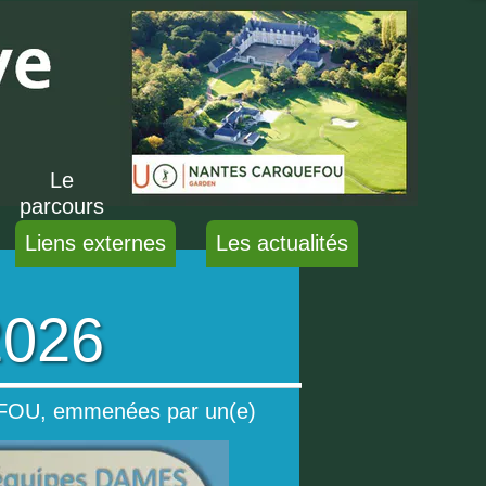
act :
02 40 52 73 74
t@asgolfdecarquefou.fr
Le
parcours
Liens externes
Les actualités
2026
UEFOU, emmenées par un(e)