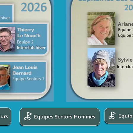
Equip
urs
Equipes Seniors Hommes